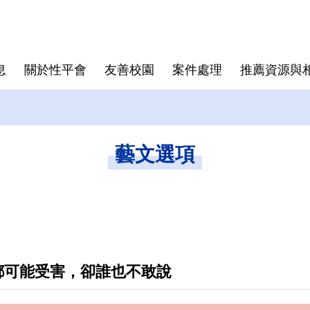
息
關於性平會
友善校園
案件處理
推薦資源與
相關辦法
性別友善設施
表單下載
中心位置
校安地圖
藝文選項
都可能受害，卻誰也不敢說