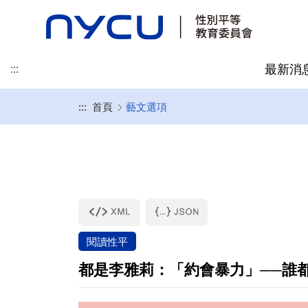
最新消
:::
:::
首頁
藝文選項
委員名單
本校性別統計
處理流程
相關法規
組織架構
性別主流化
申請調查管道
相關資源
閱讀性平
都是李雅莉：「約會暴力」──誰