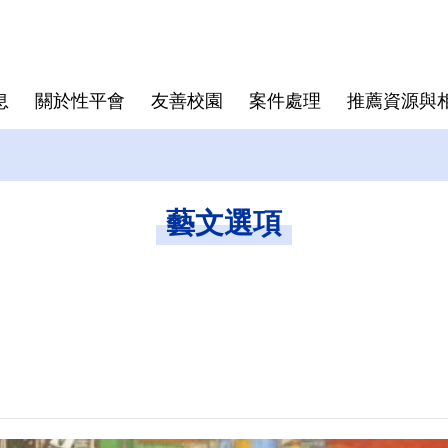
息
關於性平會
友善校園
案件處理
推薦資源與
相關辦法
性別友善設施
表單下載
中心位置
校安地圖
藝文選項