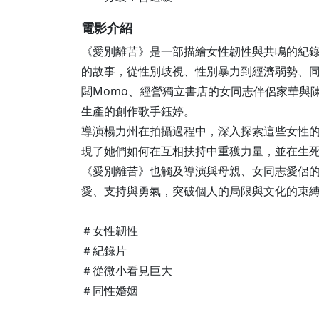
電影介紹
《愛別離苦》是一部描繪女性韌性與共鳴的紀
的故事，從性別歧視、性別暴力到經濟弱勢、
闆Momo、經營獨立書店的女同志伴侶家華與
生產的創作歌手鈺婷。
導演楊力州在拍攝過程中，深入探索這些女性
現了她們如何在互相扶持中重獲力量，並在生
《愛別離苦》也觸及導演與母親、女同志愛侶
愛、支持與勇氣，突破個人的局限與文化的束
＃女性韌性
＃紀錄片
＃從微小看見巨大
＃同性婚姻