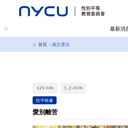
最新消
:::
:::
首頁
藝文選項
委員名單
本校性別統計
處理流程
相關法規
組織架構
性別主流化
申請調查管道
相關資源
性平映像
愛別離苦