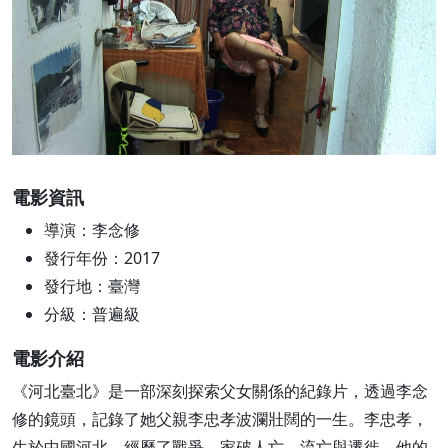
電影資訊
導演：李念修
發行年份：2017
發行地：臺灣
分級：普遍級
電影介紹
《河北臺北》是一部深刻探索父女關係的紀錄片，透過李念
修的鏡頭，記錄了她父親李忠孝波瀾壯闊的一生。李忠孝，
生於中國河北，經歷了戰爭、家破人亡、流亡與遷徙。他的