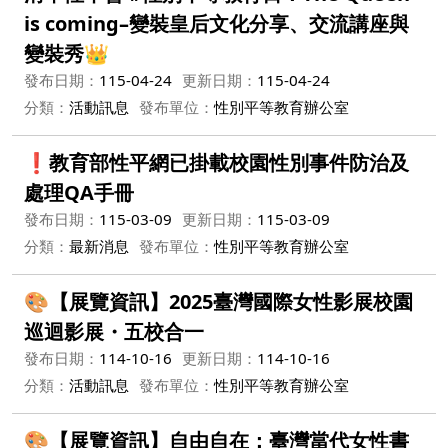
is coming–變裝皇后文化分享、交流講座與
變裝秀👑
發布日期：
115-04-24
更新日期：
115-04-24
分類：
活動訊息
發布單位：
性別平等教育辦公室
❗️教育部性平網已掛載校園性別事件防治及
處理QA手冊
發布日期：
115-03-09
更新日期：
115-03-09
分類：
最新消息
發布單位：
性別平等教育辦公室
🎨【展覽資訊】2025臺灣國際女性影展校園
巡迴影展・五校合一
發布日期：
114-10-16
更新日期：
114-10-16
分類：
活動訊息
發布單位：
性別平等教育辦公室
🎨【展覽資訊】自由自在：臺灣當代女性書