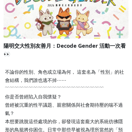
陽明交大性別友善月：Decode Gender 活動一次看
👀
不論你的性別、角色或立場為何， 這套名為「性別」的社
會結構，我們誰也逃不掉⋯⋯
﹌﹌﹌﹌﹌﹌﹌﹌﹌﹌﹌﹌﹌﹌﹌﹌﹌﹌﹌﹌﹌
你是否曾經陷入自我懷疑？
曾經被沉重的性平議題、親密關係與社會期待壓的喘不過
氣？
本想要跳脫這些處境的你，卻發現這套龐大的系統彷彿隱
形的鳥籠將你困住。日常中那些早被視為理所當然的「預