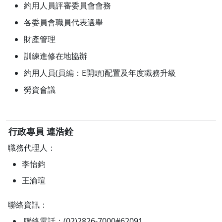
約用人員評審委員會會務
各委員會職員代表選舉
財產管理
訓練進修在地協辦
約用人員(員編：E開頭)配置及年度職務升級
勞資會議
行政專員 連浩銓
職務代理人：
李怡鈞
王渝瑄
聯絡資訊：
聯絡電話：(02)2826-7000#62091