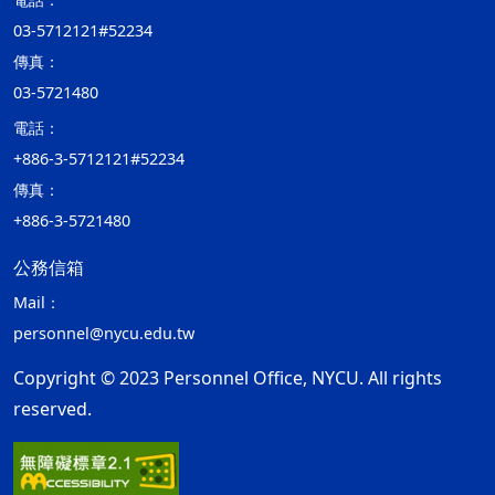
03-5712121#52234
傳真：
03-5721480
電話：
+886-3-5712121#52234
傳真：
+886-3-5721480
公務信箱
Mail：
personnel@nycu.edu.tw
Copyright © 2023 Personnel Office, NYCU. All rights
reserved.