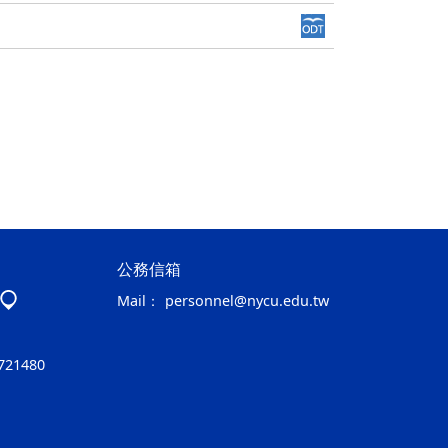
公務信箱
Mail：
personnel@nycu.edu.tw
721480