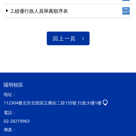
2.績優行政人員舉薦順序表
回上一頁
陽明校區
地址：
112304臺北市北投區立農街二段155號 行政大樓1樓
電話：
02-28219963
傳真：