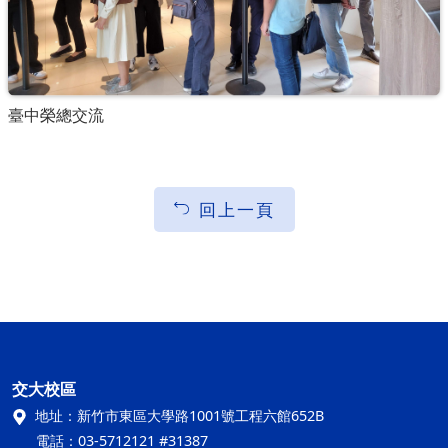
臺中榮總交流
回上一頁
交大校區
地址：
新竹市東區大學路1001號工程六館652B
電話：
03-5712121 #31387