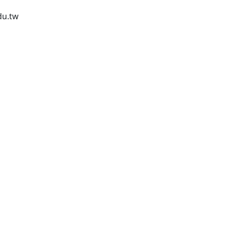
行政人員
du.tw