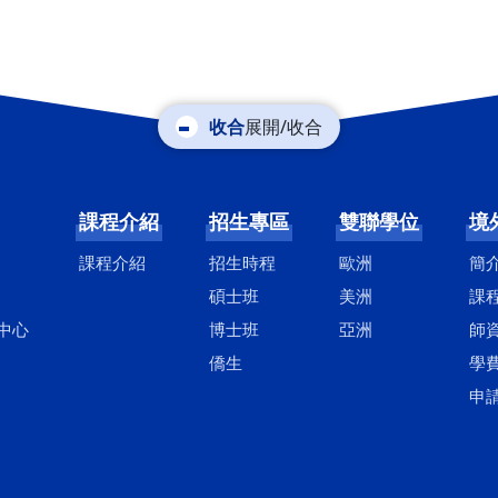
展開/收合
課程介紹
招生專區
雙聯學位
境
課程介紹
招生時程
歐洲
簡
碩士班
美洲
課
中心
博士班
亞洲
師
僑生
學
申