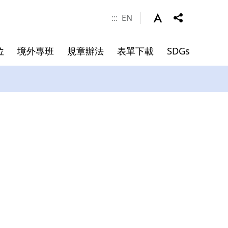
:::
EN
位
境外專班
規章辦法
表單下載
SDGs
涯發展
學金
件
系所成員
申請資料
碩士班畢業文件
院長
副院長
專任師資
合聘教授
講座教授
客座教授