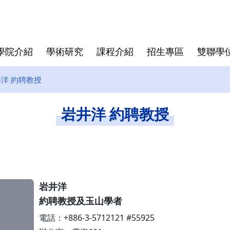
學院介紹
學術研究
課程介紹
招生專區
雙聯學
洋 約聘教授
學院大紀事
半導體領域跨國研究中心
博士班
亞洲
師資陣容
學院規章
博士班畢業文件
畢業生生
僑生
學費與獎
資安專區
碩士班文
岩井洋 約聘教授
東京科學大學(Institute of
Director
Science Tokyo)
rogram
Deputy Director
印度理工學院(IIT)
Faculty
印度理工學院羅克分校 (IITR)
岩井洋
馬來西亞國立大學(UKM)
約聘教授及玉山學者
電話：+886-3-5712121 #55925