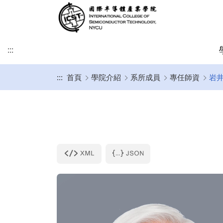
:::
:::
首頁
學院介紹
系所成員
專任師資
岩井
緣起及願景
學術研究發展方向
課程介紹
招生時程
歐洲
簡介
博士班
修業注意事項
SDGs
學院目標
學術研究發展重點
碩士班
美洲
課程規劃
碩士班
博士班文件
KU Leuven & IMEC
UCLA
其他文件
IIT雙聯文件區
KU Leuven (Master)
美國普渡大學MSECE P
土耳其薩班哲大學(SU)
西班牙格拉納達大學(UGR)
義大利波隆納大學 (UNIBO)
荷蘭恩荷芬理工大學 (TU/e)