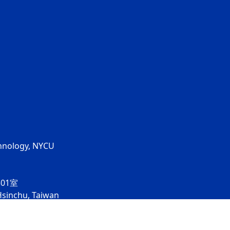
chnology, NYCU
01室
Hsinchu, Taiwan