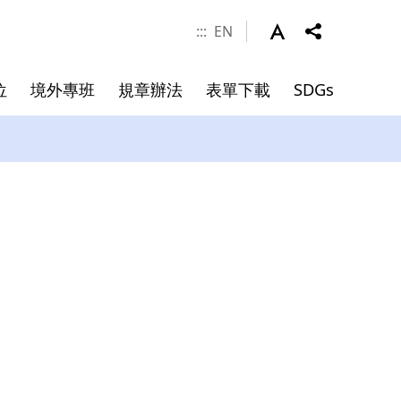
:::
EN
位
境外專班
規章辦法
表單下載
SDGs
涯發展
學金
件
系所成員
申請資料
碩士班畢業文件
院長
副院長
專任師資
合聘教授
講座教授
客座教授