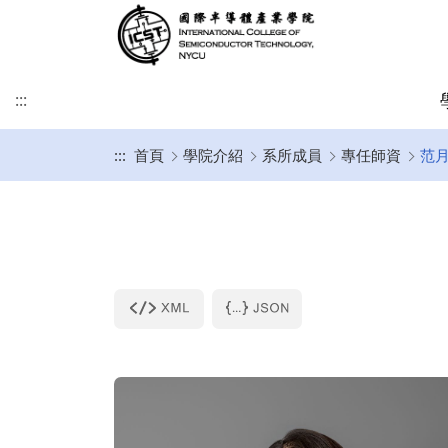
:::
:::
首頁
學院介紹
系所成員
專任師資
范月
緣起及願景
學術研究發展方向
課程介紹
招生時程
歐洲
簡介
博士班
修業注意事項
SDGs
學院目標
學術研究發展重點
碩士班
美洲
課程規劃
碩士班
博士班文件
KU Leuven & IMEC
UCLA
其他文件
IIT雙聯文件區
KU Leuven (Master)
美國普渡大學MSECE P
土耳其薩班哲大學(SU)
西班牙格拉納達大學(UGR)
義大利波隆納大學 (UNIBO)
荷蘭恩荷芬理工大學 (TU/e)