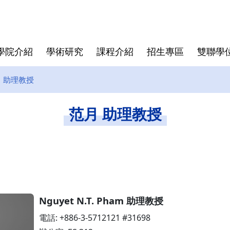
學院介紹
學術研究
課程介紹
招生專區
雙聯學
 助理教授
學院大紀事
半導體領域跨國研究中心
博士班
亞洲
師資陣容
學院規章
博士班畢業文件
畢業生生
僑生
學費與獎
資安專區
碩士班文
范月 助理教授
東京科學大學(Institute of
Director
Science Tokyo)
rogram
Deputy Director
印度理工學院(IIT)
Faculty
印度理工學院羅克分校 (IITR)
馬來西亞國立大學(UKM)
Nguyet N.T. Pham 助理教授
電話: +886-3-5712121 #31698