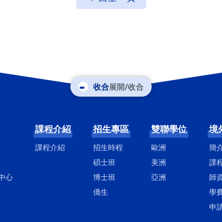
展開/收合
課程介紹
招生專區
雙聯學位
境
課程介紹
招生時程
歐洲
簡
碩士班
美洲
課
中心
博士班
亞洲
師
僑生
學
申