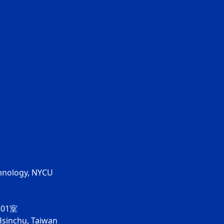
chnology, NYCU
01室
Hsinchu, Taiwan