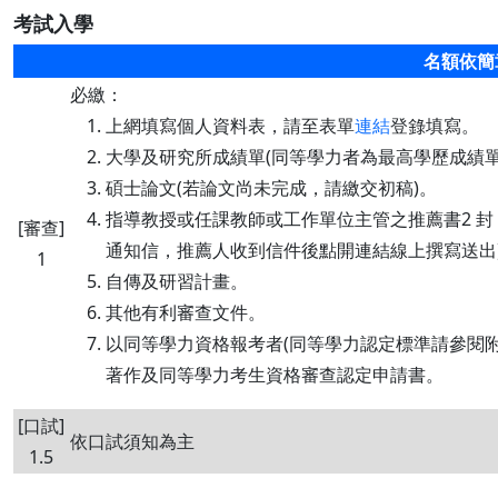
考試入學
名額依簡
必繳：
上網填寫個人資料表，請至表單
連結
登錄填寫。
大學及研究所成績單(同等學力者為最高學歷成績單
碩士論文(若論文尚未完成，請繳交初稿)。
指導教授或任課教師或工作單位主管之推薦書2 封
[審查]
通知信，推薦人收到信件後點開連結線上撰寫送出
1
自傳及研習計畫。
其他有利審查文件。
以同等學力資格報考者(同等學力認定標準請參閱
著作及同等學力考生資格審查認定申請書。
[口試]
依口試須知為主
1.5