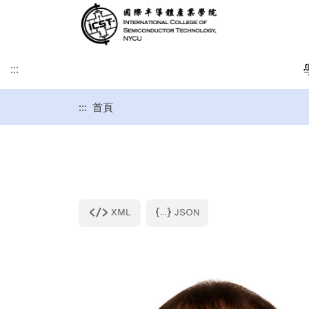
:::
:::
首頁
緣起及願景
學術研究發展方向
課程介紹
招生時程
歐洲
簡介
博士班
修業注意事項
SDGs
學院目標
學術研究發展重點
碩士班
美洲
課程規劃
碩士班
博士班文件
KU Leuven & IMEC
UCLA
其他文件
IIT雙聯文件區
KU Leuven (Master)
美國普渡大學MSECE P
土耳其薩班哲大學(SU)
西班牙格拉納達大學(UGR)
義大利波隆納大學 (UNIBO)
荷蘭恩荷芬理工大學 (TU/e)