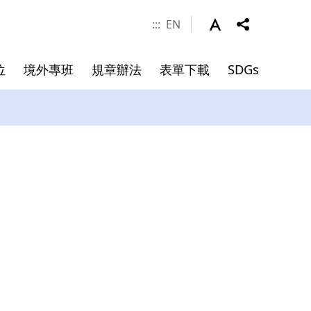
:::
EN
位
境外專班
規章辦法
表單下載
SDGs
涯發展
學金
件
系所成員
申請資料
碩士班畢業文件
院長
副院長
專任師資
合聘教授
講座教授
客座教授