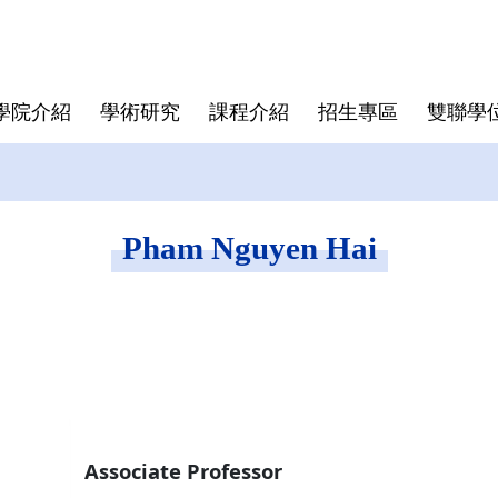
學院介紹
學術研究
課程介紹
招生專區
雙聯學
學院大紀事
半導體領域跨國研究中心
博士班
亞洲
師資陣容
學院規章
博士班畢業文件
畢業生生
僑生
學費與獎
資安專區
碩士班文
Pham Nguyen Hai
東京科學大學(Institute of
Director
Science Tokyo)
rogram
Deputy Director
印度理工學院(IIT)
Faculty
印度理工學院羅克分校 (IITR)
馬來西亞國立大學(UKM)
Associate Professor