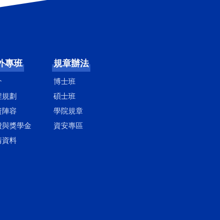
外專班
規章辦法
介
博士班
程規劃
碩士班
資陣容
學院規章
費與獎學金
資安專區
請資料