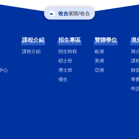
展開/收合
課程介紹
招生專區
雙聯學位
境
課程介紹
招生時程
歐洲
簡
碩士班
美洲
課
中心
博士班
亞洲
師
僑生
學
申