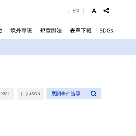
:::
EN
位
境外專班
規章辦法
表單下載
SDGs
涯發展
學金
件
系所成員
申請資料
碩士班畢業文件
院長
副院長
專任師資
合聘教授
講座教授
客座教授