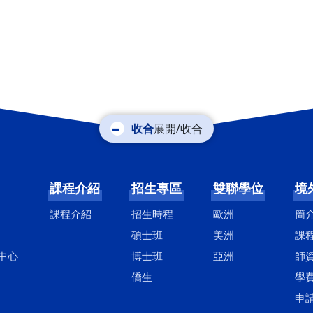
展開/收合
課程介紹
招生專區
雙聯學位
境
課程介紹
招生時程
歐洲
簡
碩士班
美洲
課
中心
博士班
亞洲
師
僑生
學
申