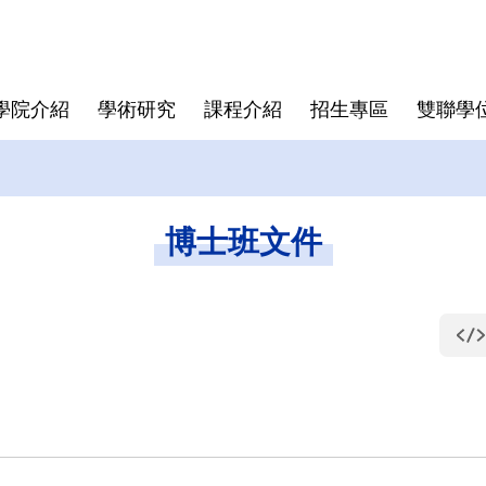
學院介紹
學術研究
課程介紹
招生專區
雙聯學
學院大紀事
半導體領域跨國研究中心
博士班
亞洲
師資陣容
學院規章
博士班畢業文件
畢業生生
僑生
學費與獎
資安專區
碩士班文
博士班文件
東京科學大學(Institute of
Director
Science Tokyo)
rogram
Deputy Director
印度理工學院(IIT)
Faculty
印度理工學院羅克分校 (IITR)
馬來西亞國立大學(UKM)