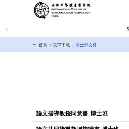
:::
:::
首頁
表單下載
博士班文件
緣起及願景
學術研究發展方向
課程介紹
招生時程
歐洲
簡介
博士班
修業注意事項
SDGs
學院目標
學術研究發展重點
碩士班
美洲
課程規劃
碩士班
博士班文件
KU Leuven & IMEC
UCLA
其他文件
IIT雙聯文件區
KU Leuven (Master)
美國普渡大學MSECE P
土耳其薩班哲大學(SU)
西班牙格拉納達大學(UGR)
義大利波隆納大學 (UNIBO)
論文指導教授同意書_博士班
荷蘭恩荷芬理工大學 (TU/e)