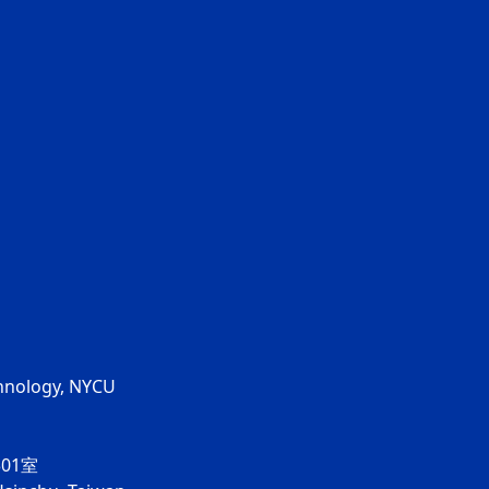
chnology, NYCU
01室