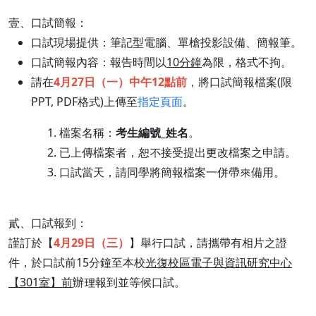
壹、口試簡報：
口試現場提供：筆記型電腦、單槍投影設備、簡報筆。
口試簡報內容：報告時間以
10分鐘
為限，格式不拘。
請在
4月27日（一）中午12點前
，將口試簡報檔案(限
PPT, PDF格式)上傳至
指定頁面
。
檔案名稱：
考生編號_姓名
。
已上傳檔案者，恕不接受提出更改檔案之申請。
口試當天，請同學將簡報檔案一併帶來備用。
貳、口試報到：
謹訂於【
4月29日（三）
】舉行口試，請攜帶有相片之證
件，於口試前15分鐘至本校
光復校區電子與資訊研究中心
【301室】前
辦理報到並等候口試。