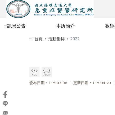
訊息公告
本所簡介
教師
:::
:::
首頁
活動集錦
2022
公告總覽
歷史沿革
專任教師
115學年度招生公告
修業相關檔案
課程行事曆
2026
急重症所行事曆
教育目標與辦學特色
校內合聘教師
碩士班
課程地圖
2025
鄭玫枝教授
115學年度碩士班一般招生初試
碩博共同區
碩士生資格考核
合格榜單暨複試通知
2021
~2020
陳理維教授
碩士班專區
碩士班114學年度修
許瀚水教授
博士班專區
碩士班113學年度修
發布日期：115-03-06
更新日期：115-04-23
林邑璁教授
碩士班112學年度修
劉嘉仁教授
碩士班111學年度修
丁乾坤教授