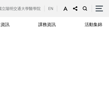
國立陽明交通大學醫學院
EN
業資訊
課務資訊
活動集錦
文發表評選與獎勵
請遠距上課專區
行政人員
2022