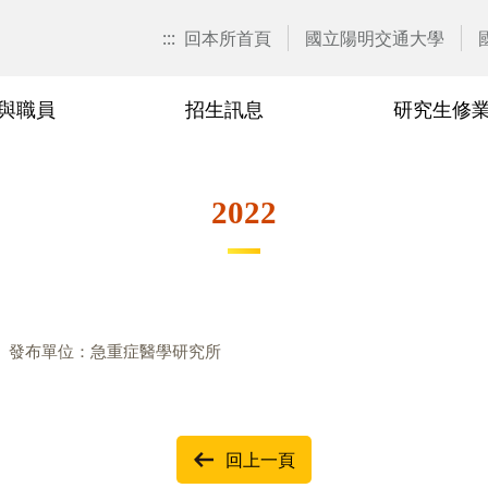
:::
回本所首頁
國立陽明交通大學
與職員
招生訊息
研究生修
歷任所長
校外(臨床)合聘教師
博士班
課程異動彙整
2024
兼任教師
研究生論
研究生申
2023
2022
要點
博士生資格考核
業規章
博士班114學年度修業規章
業規章
博士班113學年度修業規章
發布單位：急重症醫學研究所
業規章
博士班112學年度修業規章
業規章
博士班111學年度修業規章
回上一頁