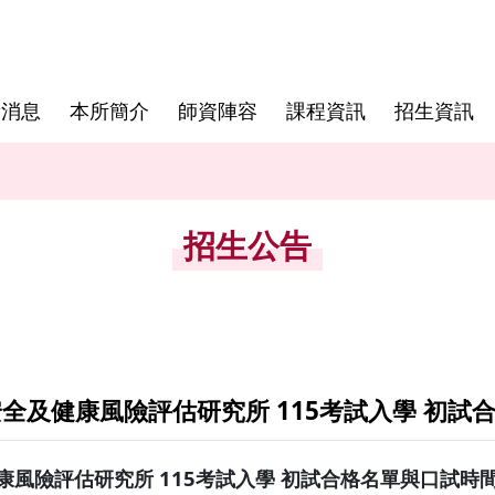
新消息
本所簡介
師資陣容
課程資訊
招生資訊
徵才公告
校外合聘教師
食安所相關法規
所內公告
兼任教師
招生公告
oogle帳
執行)
(請以
U帳號登入執
oogle帳
全及健康風險評估研究所 115考試入學 初試
執行)
康風險評估研究所 115考試入學 初試合格名單與口試時