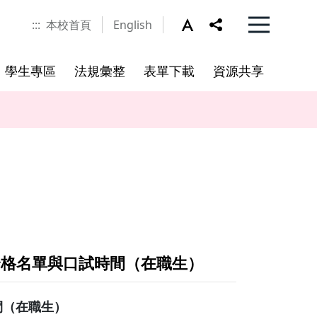
:::
本校首頁
English
學生專區
法規彙整
表單下載
資源共享
演講活動
兼任專業技術人員(教師)
合格名單與口試時間（在職生）
間（在職生）