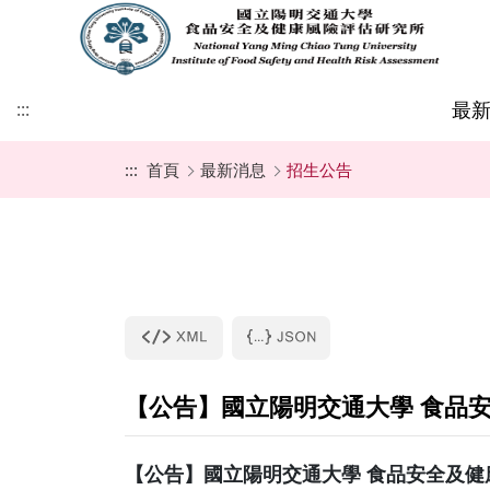
最
:::
:::
首頁
最新消息
招生公告
最新公告
發展方向與宗旨
專任教師
招生資訊
學生成員
教師相關法規
表單下載
本所空間
招生公告
所長簡介
校內合聘教師
招生文件
畢業資格登載
學生相關法規
碩士班成員
護理館208會議室
學位考資訊公告 (請以g
號或NYCU帳號登入
碩士班畢業生
護理館205教室
學生論文出版及發表 
google帳號或NYC
行)
學位考需求表單 (請以g
【公告】國立陽明交通大學 食品安
號或NYCU帳號登入
【公告】國立陽明交通大學 食品安全及健