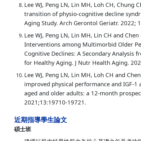
Lee WJ, Peng LN, Lin MH, Loh CH, Chung C
transition of physio-cognitive decline synd
Aging Study. Arch Gerontol Geriatr. 2022;
Lee WJ, Peng LN, Lin MH, Lin CH and Chen L
Interventions among Multimorbid Older Peop
Cognitive Declines: A Secondary Analysis f
for Healthy Aging. J Nutr Health Aging. 20
Lee WJ, Peng LN, Lin MH, Loh CH and Chen L
improved physical performance and IGF-1
aged and older adults: a 12-month prospect
2021;13:19710-19721.
近期指導學生論文
碩士班