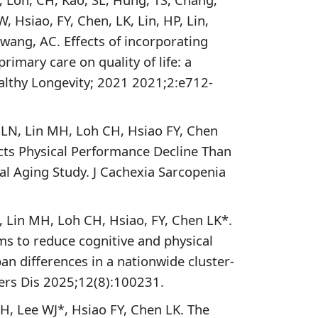
 Hsiao, FY, Chen, LK, Lin, HP, Lin,
Hwang, AC. Effects of incorporating
rimary care on quality of life: a
althy Longevity; 2021 2021;2:e712-
 LN, Lin MH, Loh CH, Hsiao FY, Chen
icts Physical Performance Decline Than
al Aging Study. J Cachexia Sarcopenia
, Lin MH, Loh CH, Hsiao, FY, Chen LK*.
s to reduce cognitive and physical
ban differences in a nationwide cluster-
mers Dis 2025;12(8):100231.
H, Lee WJ*, Hsiao FY, Chen LK. The