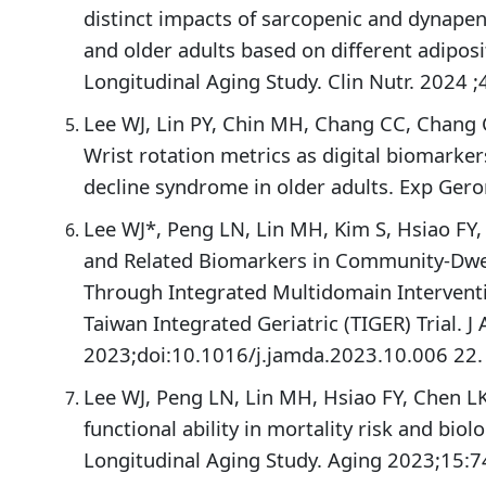
distinct impacts of sarcopenic and dynapen
and older adults based on different adiposi
Longitudinal Aging Study. Clin Nutr. 2024 
Lee WJ, Lin PY, Chin MH, Chang CC, Chang
Wrist rotation metrics as digital biomarker
decline syndrome in older adults. Exp Ger
Lee WJ*, Peng LN, Lin MH, Kim S, Hsiao FY,
and Related Biomarkers in Community-Dwel
Through Integrated Multidomain Interventi
Taiwan Integrated Geriatric (TIGER) Trial. 
2023;doi:10.1016/j.jamda.2023.10.006 22.
Lee WJ, Peng LN, Lin MH, Hsiao FY, Chen LK.
functional ability in mortality risk and biol
Longitudinal Aging Study. Aging 2023;15: