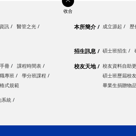
資訊
醫管之光
本所簡介
成立源起
歷
招生訊息
碩士班招生
手冊
課程時間表
校友天地
校友資料自助
職專班
學分班課程
碩士班歷屆校
格式規範
畢業生捐贈物
約系統