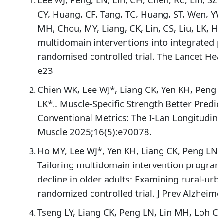
CY, Huang, CF, Tang, TC, Huang, ST, Wen, YW,
MH, Chou, MY, Liang, CK, Lin, CS, Liu, LK, 
multidomain interventions into integrated p
randomised controlled trial. The Lancet He
e23
Chien WK, Lee WJ*, Liang CK, Yen KH, Peng
LK*.. Muscle-Specific Strength Better Pred
Conventional Metrics: The I-Lan Longitudin
Muscle 2025;16(5):e70078.
Ho MY, Lee WJ*, Yen KH, Liang CK, Peng LN
Tailoring multidomain intervention program
decline in older adults: Examining rural-ur
randomized controlled trial. J Prev Alzhei
Tseng LY, Liang CK, Peng LN, Lin MH, Loh C