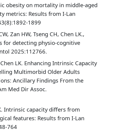
ic obesity on mortality in middle-aged
ty metrics: Results from I-Lan
;43(8):1892-1899
 CW, Zan HW, Tseng CH, Chen LK.,
s for detecting physio-cognitive
ontol 2025:112766.
 Chen LK. Enhancing Intrinsic Capacity
ling Multimorbid Older Adults
ons: Ancillary Findings From the
J Am Med Dir Assoc.
 Intrinsic capacity differs from
ogical features: Results from I-Lan
748-764