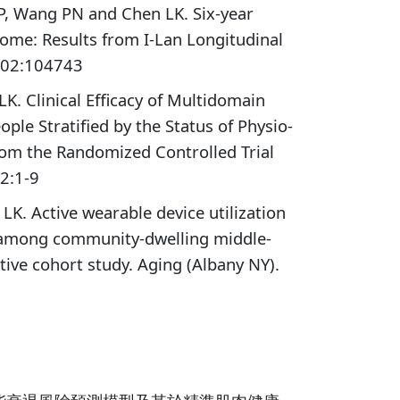
P, Wang PN and Chen LK. Six-year
rome: Results from I-Lan Longitudinal
 102:104743
K. Clinical Efficacy of Multidomain
le Stratified by the Status of Physio-
rom the Randomized Controlled Trial
22:1-9
K. Active wearable device utilization
 among community-dwelling middle-
ive cohort study. Aging (Albany NY).