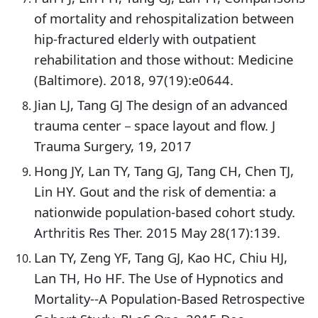
of mortality and rehospitalization between
hip-fractured elderly with outpatient
rehabilitation and those without: Medicine
(Baltimore). 2018, 97(19):e0644.
Jian LJ, Tang GJ The design of an advanced
trauma center－space layout and flow. J
Trauma Surgery, 19, 2017
Hong JY, Lan TY, Tang GJ, Tang CH, Chen TJ,
Lin HY. Gout and the risk of dementia: a
nationwide population-based cohort study.
Arthritis Res Ther. 2015 May 28(17):139.
Lan TY, Zeng YF, Tang GJ, Kao HC, Chiu HJ,
Lan TH, Ho HF. The Use of Hypnotics and
Mortality--A Population-Based Retrospective