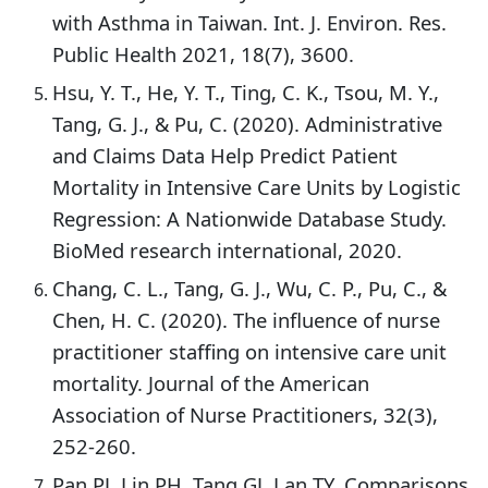
with Asthma in Taiwan. Int. J. Environ. Res.
Public Health 2021, 18(7), 3600.
Hsu, Y. T., He, Y. T., Ting, C. K., Tsou, M. Y.,
Tang, G. J., & Pu, C. (2020). Administrative
and Claims Data Help Predict Patient
Mortality in Intensive Care Units by Logistic
Regression: A Nationwide Database Study.
BioMed research international, 2020.
Chang, C. L., Tang, G. J., Wu, C. P., Pu, C., &
Chen, H. C. (2020). The influence of nurse
practitioner staffing on intensive care unit
mortality. Journal of the American
Association of Nurse Practitioners, 32(3),
252-260.
Pan PJ, Lin PH, Tang GJ, Lan TY, Comparisons