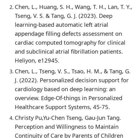
Chen, L., Huang, S. H., Wang, T. H., Lan, T. Y.,
Tseng, V. S. & Tang, G. J. (2023). Deep
learning-based automatic left atrial
appendage filling defects assessment on
cardiac computed tomography for clinical
and subclinical atrial fibrillation patients.
Heliyon, e12945.
Chen, L., Tseng, V. S., Tsao, H. M., & Tang, G.
J. (2022). Personalized decision support for
cardiology based on deep learning: an
overview. Edge-Of-things in Personalized
Healthcare Support Systems, 45-75.
Christy Pu,Yu-Chen Tseng, Gau-Jun Tang.
Perception and Willingness to Maintain
Continuity of Care by Parents of Children