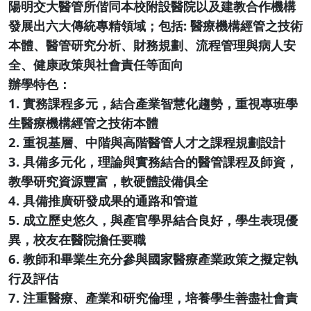
陽明交大醫管所偕同本校附設醫院以及建教合作機構
發展出六大傳統專精領域；包括: 醫療機構經管之技術
本體、醫管研究分析、財務規劃、流程管理與病人安
全、健康政策與社會責任等面向
辦學特色：
1. 實務課程多元，結合產業智慧化趨勢，重視專班學
生醫療機構經管之技術本體
2. 重視基層、中階與高階醫管人才之課程規劃設計
3. 具備多元化，理論與實務結合的醫管課程及師資，
教學研究資源豐富，軟硬體設備俱全
4. 具備推廣研發成果的通路和管道
5. 成立歷史悠久，與產官學界結合良好，學生表現優
異，校友在醫院擔任要職
6. 教師和畢業生充分參與國家醫療產業政策之擬定執
行及評估
7. 注重醫療、產業和研究倫理，培養學生善盡社會責