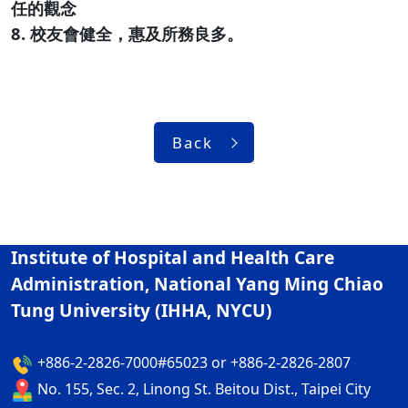
任的觀念
8. 校友會健全，惠及所務良多。
Back
Institute of Hospital and Health Care
Administration, National Yang Ming Chiao
Tung University (IHHA, NYCU)
+886-2-2826-7000#65023 or +886-2-2826-2807
No. 155, Sec. 2, Linong St. Beitou Dist., Taipei City