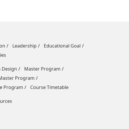
ion
Leadership
Educational Goal
ies
m Design
Master Program
 Master Program
e Program
Course Timetable
urces