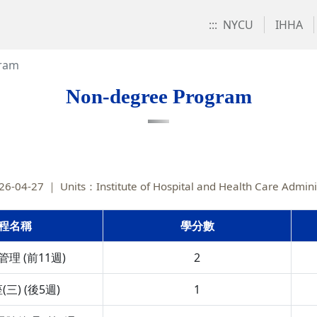
:::
NYCU
IHHA
ram
Non-degree Program
26-04-27
Units：Institute of Hospital and Health Care Admini
程名稱
學分數
理 (前11週)
2
三) (後5週)
1