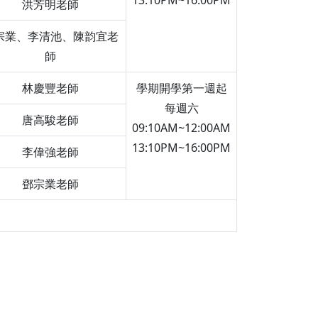
13:10PM~16:00PM
洪芳明老師
宗業、李清池、陳韵宜老
師
林慶豐老師
學期開學第一週起
每週六
唐高駿老師
09:10AM~12:00AM
13:10PM~16:00PM
李偉強老師
鄧宗業老師