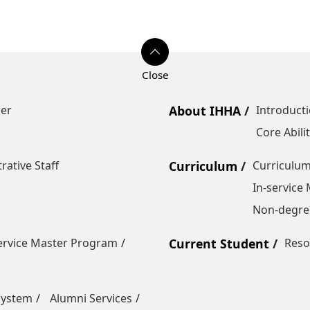
er
About IHHA
Introduct
Core Abilit
rative Staff
Curriculum
Curriculu
In-service
Non-degre
ervice Master Program
Current Student
Reso
System
Alumni Services