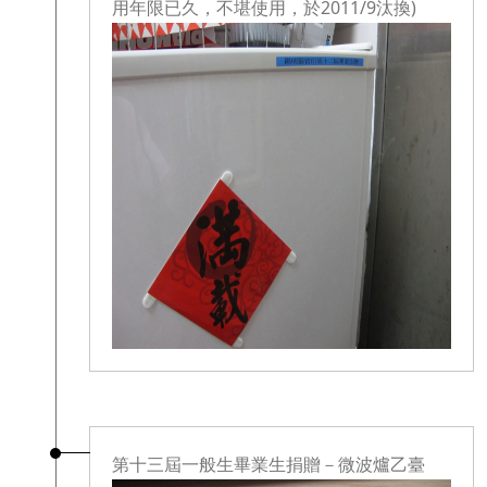
用年限已久，不堪使用，於2011/9汰換)
第十三屆一般生畢業生捐贈－微波爐乙臺