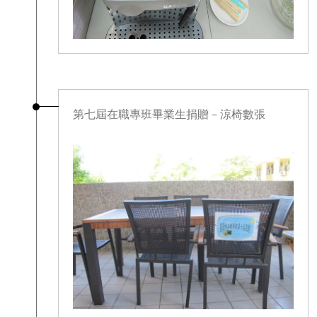
第七屆在職專班畢業生捐贈－涼椅數張