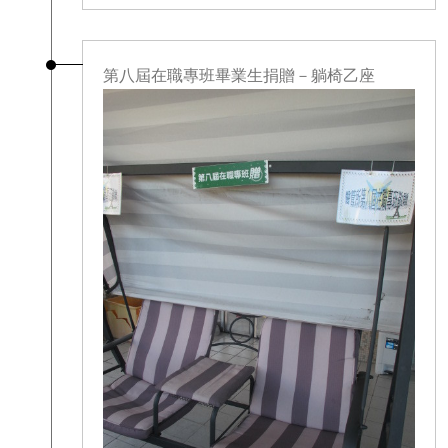
第八屆在職專班畢業生捐贈－躺椅乙座