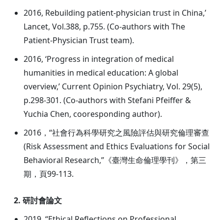
2016, Rebuilding patient-physician trust in China,’
Lancet, Vol.388, p.755. (Co-authors with The
Patient-Physician Trust team).
2016, ‘Progress in integration of medical
humanities in medical education: A global
overview,’ Current Opinion Psychiatry, Vol. 29(5),
p.298-301. (Co-authors with Stefani Pfeiffer &
Yuchia Chen, cooresponding author).
2016，“社會行為科學研究之風險評估與研究倫理審查
(Risk Assessment and Ethics Evaluations for Social
Behavioral Research,”《臺灣生命倫理學刊》，第三
期，頁99-113.
2. 研討會論文
2019, “Ethical Reflections on Professional