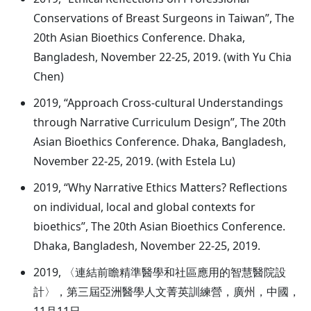
Conservations of Breast Surgeons in Taiwan”, The
20th Asian Bioethics Conference. Dhaka,
Bangladesh, November 22-25, 2019. (with Yu Chia
Chen)
2019, “Approach Cross-cultural Understandings
through Narrative Curriculum Design”, The 20th
Asian Bioethics Conference. Dhaka, Bangladesh,
November 22-25, 2019. (with Estela Lu)
2019, “Why Narrative Ethics Matters? Reflections
on individual, local and global contexts for
bioethics”, The 20th Asian Bioethics Conference.
Dhaka, Bangladesh, November 22-25, 2019.
2019, 〈連結前瞻精準醫學和社區應用的智慧醫院設
計〉，第三屆亞洲醫學人文菁英訓練營，廣州，中國，
11月11日。