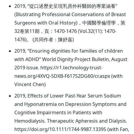
2019, “從口述歷史呈現乳房外科醫師的專業涵養”
(Illustrating Professional Conservations of Breast
Surgeons with Oral History)，中國醫學倫理學，第
32卷第11期，頁：1470-1476 (Vol.32(11): 1470-
1476)。 (共同作者：陳妤嘉)
2019, “Ensuring dignities for families of children
with ADHD” World Dignity Project Bulletin, August
2019 issue. https://r1.technology-trust-
news.org/4XVQ-5DXB-F617S2DG60/cr.aspx (with
Vincent Chen)
2019, Effects of Lower Past‐Year Serum Sodium
and Hyponatremia on Depression Symptoms and
Cognitive Impairments in Patients with
Hemodialysis. Therapeutic Apheresis and Dialysis.
https://doi.org/10.1111/1744-9987.13395 (with Fan,