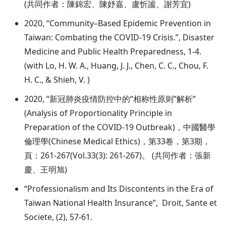
(共同作者：陳錦宏、陳妤嘉、盧忻謐、謝芳宜)
2020, “Community–Based Epidemic Prevention in
Taiwan: Combating the COVID-19 Crisis.”, Disaster
Medicine and Public Health Preparedness, 1-4.
(with Lo, H. W. A., Huang, J. J., Chen, C. C., Chou, F.
H. C., & Shieh, V. )
2020, “新冠肺炎疫情防控中的“相称性原则”解析”
(Analysis of Proportionality Principle in
Preparation of the COVID-19 Outbreak)，中國醫學
倫理學(Chinese Medical Ethics)，第33卷，第3期，
頁：261-267(Vol.33(3): 261-267)。 (共同作者：張新
慶、王明旭)
“Professionalism and Its Discontents in the Era of
Taiwan National Health Insurance”, Droit, Sante et
Societe, (2), 57-61.