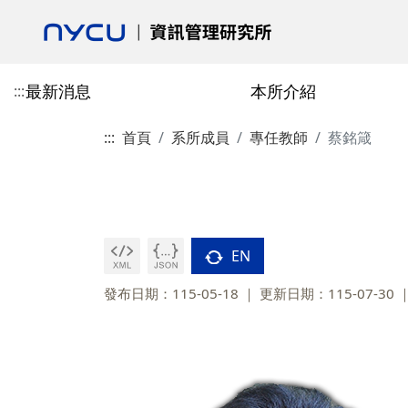
最新消息
本所介紹
:::
:::
首頁
系所成員
專任教師
蔡銘箴
活動花絮
本所介紹
專任教師
授予學位
博士班
校友會最新消息
學術活動
合聘教師
課程總覽
碩士班
校友會介紹
歷史與沿革
陳柏安
博士班-學分抵免相關表單
郎慧珠
技術資訊類
碩士班-學分抵免相
成立宗旨
目標
劉敦仁
博士班-課程相關表單
陳翎
研究方法類
碩士班-課程相關表
校友會章程
EN
交通資訊
蔡銘箴
博士班-論文與畢業相關表單
黃心苑
經營管理類
碩士班-論文與畢業
第一任會長的話
發布日期：115-05-18
更新日期：115-07-30
政策與宣言
林妙聰
校友入會與資料庫表
碩博畢業就業分佈
李永銘
古政元
學分班
外國學生