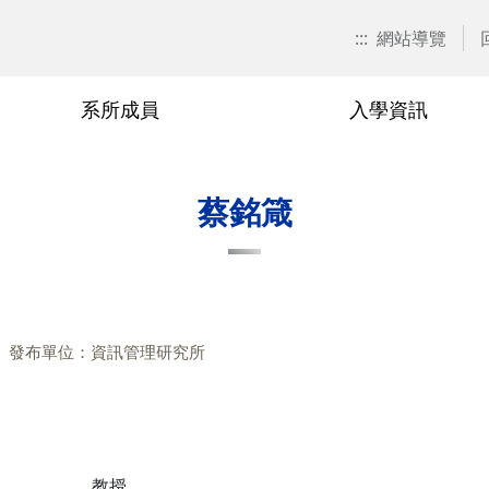
:::
網站導覽
系所成員
入學資訊
招生訊息
兼任教師
博士班
在職專班
捐款資訊
本系焦點
退休與榮
碩士班
學分班
校友會活
蔡銘箴
關表單
博士班
廖秀玉
甄試入學
在職專班-學分抵免相關表單
游伯龍
甄試入
學分班-
單
碩士班
尹邦嚴
考試入學
在職專班-課程相關表單
楊千
考試入
相關表單
在職專班
徐熊健
修課規定
在職專班-論文與畢業相關表單
羅濟群
修課規
發布單位：資訊管理研究所
單
學分班
修業規章
黃興進
修業規
黎漢林
陳安斌
教授