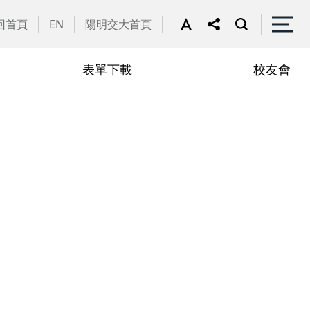
回首頁
EN
陽明交大首頁
表單下載
校友會
譽教師
動花絮
行政助理
在職專班
學
學分抵免相關表單
申請流程
學
修課規定
定
修業規章
章