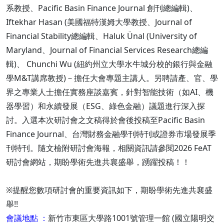
系教授、Pacific Basin Finance Journal 創刊總編輯)、
Iftekhar Hasan (美國福特漢姆大學教授、Journal of
Financial Stability總編輯、Haluk Ünal (University of
Maryland、Journal of Financial Services Research總編
輯)、 Chunchi Wu (紐約州立大學水牛城分校的銀行與金融
學M&T講席教授)－擔任大會專題主講人。另聘請產、官、學
界之專業人士擔任實務座談嘉賓，針對智能技術（如AI、機
器學習）和永續發展（ESG、綠色金融）議題進行深入探
討。入選本次研討會之文稿得於會後投稿至Pacific Basin
Finance Journal、台灣財務金融學刊特刊或證券市場發展季
刊特刊。隨文檢附研討會海報，相關資訊請參閱2026 FeAT
研討會網站，期盼學術先進共襄盛舉，踴躍投稿！！
※提醒您數項研討會的重要資訊如下，期盼學術先進共襄盛
舉!!
會議地點 ：
新竹市東區大學路1001號管理一館 (國立陽明交