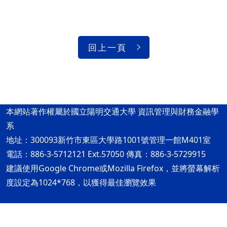
回上一頁
本網站著作權屬於國立陽明交通大學 資訊管理與財務金融學
系
地址：300093新竹市東區大學路1001號管理一館M401室
電話：886-3-5712121 Ext.57050 傳真：886-3-5729915
建議使用Google Chrome或Mozilla Firefox，並將螢幕解析
度設定為1024*768，以獲得最佳瀏覽效果
隱私權及安全政策
最後更新日期：115年08月05日
ap2