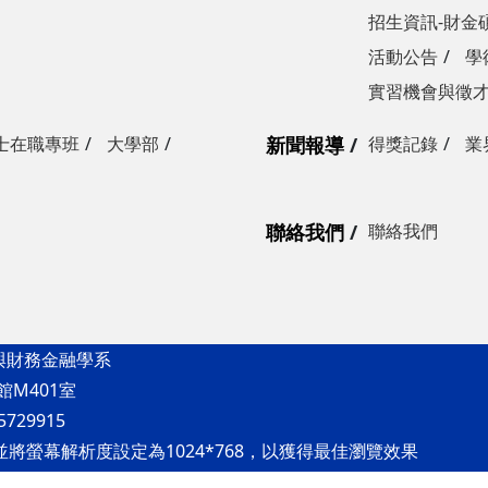
招生資訊-財金
活動公告
學
實習機會與徵
士在職專班
大學部
新聞報導
得獎記錄
業
聯絡我們
聯絡我們
與財務金融學系
館M401室
5729915
refox，並將螢幕解析度設定為1024*768，以獲得最佳瀏覽效果