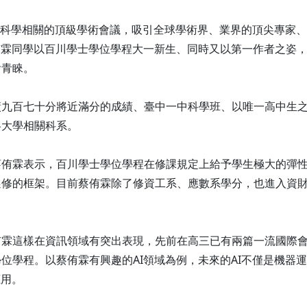
神經科學相關的頂級學術會議，吸引全球學術界、業界的頂尖專家
侑霖同學以百川學士學位學程大一新生、同時又以第一作者之姿
會青睞。
績九百七十分將近滿分的成績、臺中一中科學班、以唯一高中生
各大學相關科系。
蔡侑霖表示，百川學士學位學程在修課規定上給予學生極大的彈
選修的框架。目前蔡侑霖除了修資工系、應數系學分，也進入資
侑霖這樣在資訊領域有突出表現，先前在高三已有兩篇一流國際
位學程。以蔡侑霖有興趣的AI領域為例，未來的AI不僅是機器
應用。