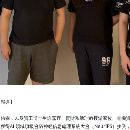
新竹報導】
蔡侑霖，以及資工博士生許嘉宜、資財系助理教授游家牧、電機
得AI 領域頂級會議神經信息處理系統大會（NeurIPS）接