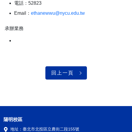
電話：52823
Email：
ethanewwu@nycu.edu.tw
承辦業務
回上一頁
陽明校區
地址：
臺北市北投區立農街二段155號