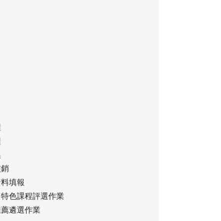
程
程
換
核銷
資料填報
】特色課程評選作業
推薦遴選作業