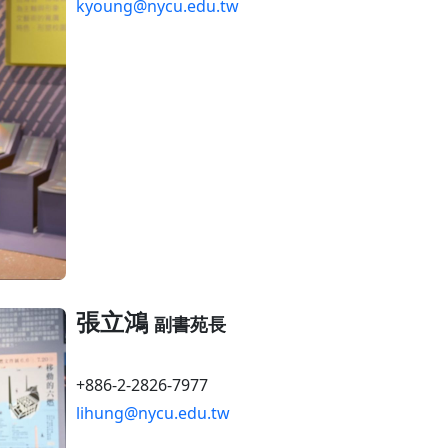
kyoung@nycu.edu.tw
張立鴻
副書苑長
+886-2-2826-7977
lihung@nycu.edu.tw