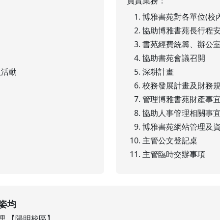
負責業務：
博雅書苑對各單位(校
協助博雅書苑長行程
書苑經費統籌、辦公
協助書苑會議召開
級活動
深耕計畫
校務發展計畫及財務
管理博雅書苑財產事
協助人事管理相關事
博雅書苑網站管理及
主管公文登記桌
主管臨時交辦事項
姿均
理 【陽明校區】