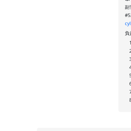
副
#5
cy
負