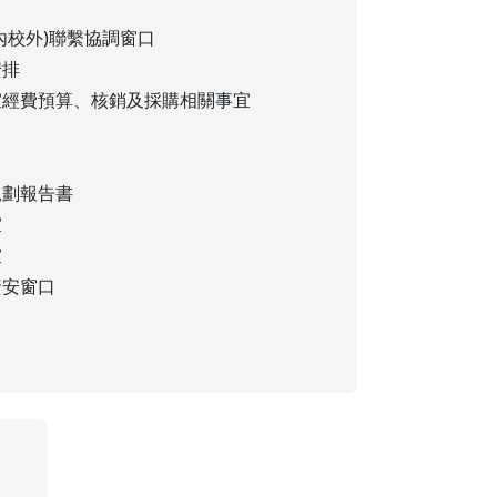
內校外)聯繫協調窗口
安排
室經費預算、核銷及採購相關事宜
規劃報告書
宜
宜
資安窗口