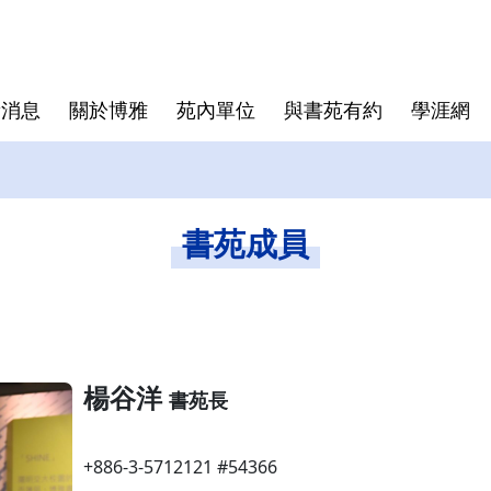
新消息
關於博雅
苑內單位
與書苑有約
學涯網
體育教育中心
常見問題
心理學跨域學程
國立陽明交通大學單一入口
藝文中心
書苑課程
書苑新生
書苑成員
楊谷洋
書苑長
+886-3-5712121 #54366