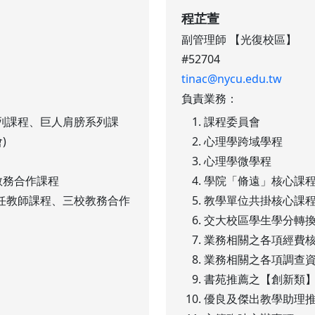
程芷萱
副管理師 【光復校區】
#52704
tinac@nycu.edu.tw
負責業務：
列課程、巨人肩膀系列課
課程委員會
)
心理學跨域學程
心理學微學程
教務合作課程
學院「脩遠」核心課
任教師課程、三校教務合作
教學單位共掛核心課
交大校區學生學分轉
業務相關之各項經費
業務相關之各項調查
書苑推薦之【創新類
優良及傑出教學助理