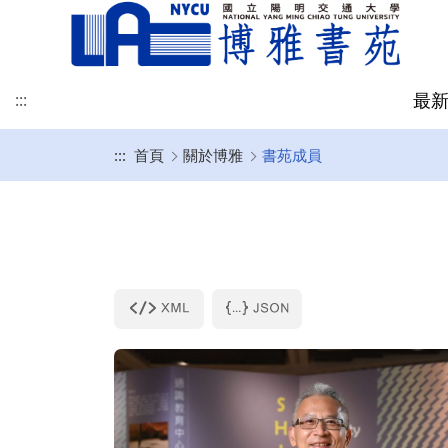
最
:::
:::
首頁
關於博雅
書苑成員
博雅訊息
書苑介紹
社群與永續教育中心
博雅專欄
學涯網
修課規定
博雅跨域社群
表單規章
聯絡我們-地圖
書苑成員
人文科學中心
提問與建議
學習地圖
課程時間表
聯絡我們-意見回饋
關於社永
跨域社群
自主學習
SDGs永續活動與課程
全校性活動