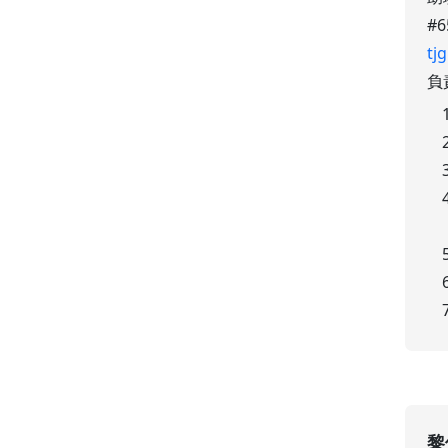
#6
tj
負
黎