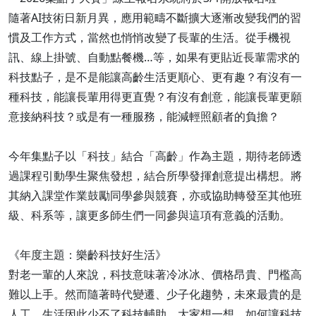
隨著AI技術日新月異，應用範疇不斷擴大逐漸改變我們的習
慣及工作方式，當然也悄悄改變了長輩的生活。從手機視
訊、線上掛號、自動點餐機…等，如果有更貼近長輩需求的
科技點子，是不是能讓高齡生活更順心、更有趣？有沒有一
種科技，能讓長輩用得更直覺？有沒有創意，能讓長輩更願
意接納科技？或是有一種服務，能減輕照顧者的負擔？
今年集點子以「科技」結合「高齡」作為主題，期待老師透
過課程引動學生聚焦發想，結合所學發揮創意提出構想。將
其納入課堂作業鼓勵同學參與競賽，亦或協助轉發至其他班
級、科系等，讓更多師生們一同參與這項有意義的活動。
《年度主題：樂齡科技好生活》
對老一輩的人來說，科技意味著冷冰冰、價格昂貴、門檻高
難以上手。然而隨著時代變遷、少子化趨勢，未來最貴的是
人工，生活因此少不了科技輔助。大家想一想，如何讓科技