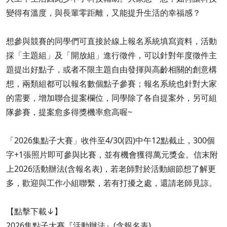
變得有溫度，與長輩零距離，又能提升生活的幸福感？
想參與競賽的同學們可直接於線上報名系統填寫資料，活動
採「主題組」及「開放組」進行徵件，可以針對年度徵件主
題提出好點子，或者不限主題自由發揮與高齡相關的創意構
想，兩類組都可以報名數個點子參賽；報名系統也針對大家
的需要，增加聯合提案欄位，同學除了各自提案外，另可組
隊參賽，提案愈多得獎機率愈高喔~
「2026集點子大賽」收件至4/30(四)中午12點截止，300個
字+1張照片即可參與比賽，並有機會獲得萬元獎金。信末附
上2026活動辦法(含報名表)，若老師對於活動細節想了解更
多，歡迎與工作小組聯繫，若有打擾之處，還請老師見諒。
【點擊下載↓】
2026集點子大賽『活動辦法』(含報名表)