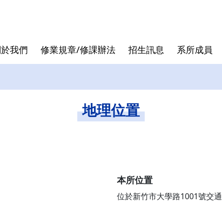
關於我們
修業規章/修課辦法
招生訊息
系所成員
核心價值
專班
退休教授
論文口試
發展沿革
跨領域學
行政人員
論文計畫
地理位置
曾國雄
袁建中
虞孝成
徐作聖
本所位置
洪志洋
位於新竹市大學路1001號交通