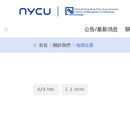
公告/最新消息
:::
:::
首頁
關於我們
地理位置
最新消息
地理位置
碩士班
碩士/博士/在職專班 招生資
專任教師
先修抵免
精彩時刻
產業新尖兵
聯絡我們
榮譽/獎學金
起源
博士班
兼任教師
指導教授相關
訊
黃仕斌 教授/所長
高啟明
碩士班入學資訊
林亭汝 教授
王仁聖
博士班入學資訊
李昕潔 教授
在職專班入學資訊
蘇信寧 教授
畢業生就業出路
林士平 副教授
陳詩欣 副教授