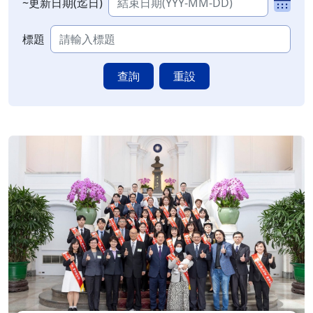
~更新日期(迄日)
標題
查詢
重設