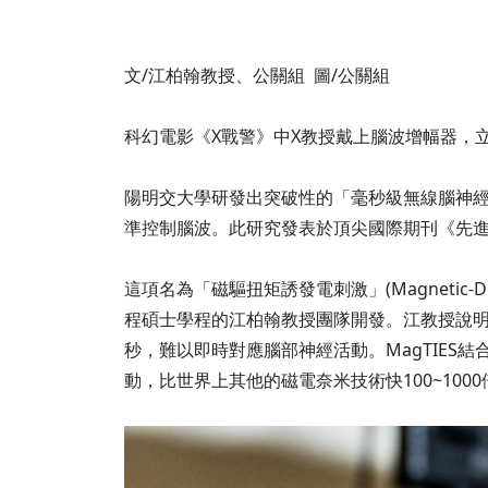
文/江柏翰教授、公關組 圖/公關組
科幻電影《X戰警》中X教授戴上腦波增幅器，
陽明交大學研發出突破性的「毫秒級無線腦神
準控制腦波。此研究發表於頂尖國際期刊《先進醫療材料》
這項名為「磁驅扭矩誘發電刺激」(Magnetic-Drive
程碩士學程的江柏翰教授團隊開發。江教授說
秒，難以即時對應腦部神經活動。MagTIE
動，比世界上其他的磁電奈米技術快100~1000