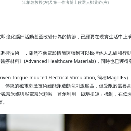
江柏翰教授(左)及第一作者博士候選人鄭兆鈞(右)
立即強化腦部活動甚至改變行為的情節，已經要在現實生活中上
經調控技術」，雖然不像電影情節誇張到可以操控他人思維和行
(Advanced Healthcare Materials)，同時也已獲
n Torque-Induced Electrical Stimulation, 
明，傳統的磁電刺激技術雖能穿透顱骨刺激腦區，但受限於需要
S結合磁奈米碟與壓電奈米顆粒，首創利用「磁驅扭矩」機制，在
倍。