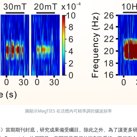
圖顯示MagTIES 在活體內可精準調控腦波頻率
料》當期期刊封底，研究成果備受矚目。除此之外、為了讓更多