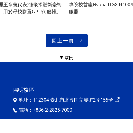
理王章義代表)慷慨捐贈新臺幣
專院校首座Nvidia DGX H100
，用於母校購置GPU伺服器。
服器
回上一頁
陽明校區
地址：
112304 臺北市北投區立農街2段155號
電話：
+886-2-2826-7000
ung University All rights reserved.