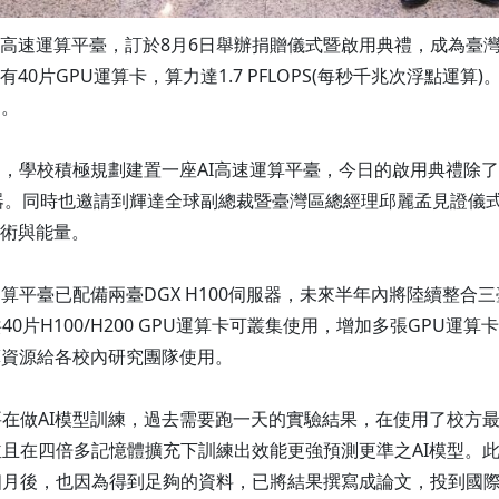
速運算平臺，訂於8月6日舉辦捐贈儀式暨啟用典禮，成為臺灣大專院校首
有40片GPU運算卡，算力達1.7 PFLOPS(每秒千兆次浮點運
力。
，學校積極規劃建置一座AI高速運算平臺，今日的啟用典禮除了感
器。同時也邀請到輝達全球副總裁暨臺灣區總經理邱麗孟見證儀式
技術與能量。
平臺已配備兩臺DGX H100伺服器，未來半年內將陸續整合三臺
片H100/H200 GPU運算卡可叢集使用，增加多張GPU
算資源給各校內研究團隊使用。
在做AI模型訓練，過去需要跑一天的實驗結果，在使用了校方最
且在四倍多記憶體擴充下訓練出效能更強預測更準之AI模型。
個月後，也因為得到足夠的資料，已將結果撰寫成論文，投到國