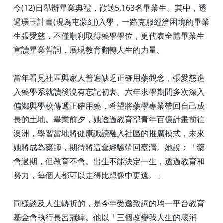
今(12)日舉辦畢業典禮，歡送5,163名畢業生。其中，透
過璞玉計畫(現為屯蒙組)入學，一路克服經濟困境的畢業
生張愛慈，不僅順利取得藥學學位，更代表全體畢業生
宣讀畢業誓詞，展現教育翻轉人生的力量。
當年看見社區與家人普遍缺乏正確用藥觀念，張愛慈進
入藥學系就讀後沒有忘記初衷。六年求學期間多次深入
偏鄉與學校傳遞正確用藥，希望將藥學專業帶回自己成
長的土地。畢業前夕，她透過教育部青年百億計畫前往
澳洲，學習當地將健康識讀融入社區的推廣模式，未來
她將成為藥師，期待將這套經驗帶回臺灣。她說：「藥
會過期，但教育不會。出生不能決定一生，透過教育和
努力，每個人都可以走得比想像中更遠。」
同樣談及人生轉折的，是今年受邀致詞的均一平台教育
基金會執行長呂冠緯。他以「三個改變我人生的壞消