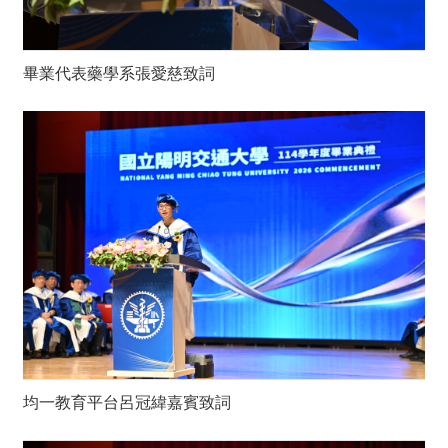
畢業代表藥學系張愛慈致詞
均一教育平台呂冠緯嘉賓致詞