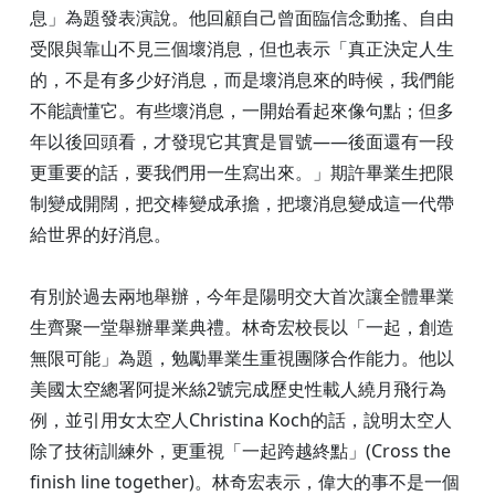
息」為題發表演說。他回顧自己曾面臨信念動搖、自由
受限與靠山不見三個壞消息，但也表示「真正決定人生
的，不是有多少好消息，而是壞消息來的時候，我們能
不能讀懂它。有些壞消息，一開始看起來像句點；但多
年以後回頭看，才發現它其實是冒號——後面還有一段
更重要的話，要我們用一生寫出來。」期許畢業生把限
制變成開闊，把交棒變成承擔，把壞消息變成這一代帶
給世界的好消息。
有別於過去兩地舉辦，今年是陽明交大首次讓全體畢業
生齊聚一堂舉辦畢業典禮。林奇宏校長以「一起，創造
無限可能」為題，勉勵畢業生重視團隊合作能力。他以
美國太空總署阿提米絲2號完成歷史性載人繞月飛行為
例，並引用女太空人Christina Koch的話，說明太空人
除了技術訓練外，更重視「一起跨越終點」(Cross the
finish line together)。林奇宏表示，偉大的事不是一個