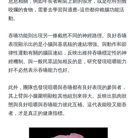
息息相關，例如年長者剛裝上新的假牙，或是吃特別難
咬爛的食物，需要去學習與適應–這些都仰賴腦功能活
動。
吞嚥功能則出現另一條截然不同的神經路徑。良好吞嚥
表現顯示出的是小腦與基底核的連結增強。與動作和節
律性運動有關的腦區連結，反映出維持吞嚥穩定性的神
經機制。與一般民眾認知相反的是，研究發現咀嚼能力
好不必然表示吞嚥能力也好。
此外，團隊也發現咀嚼與吞嚥都有良好表現的參與者，
其上臂與小腿圍明顯較其他組別來得大。反映出肌肉狀
態與良好咀嚼與吞嚥能力彼此互補。這代表能咬又能吞
者，才是真正的健康指標。