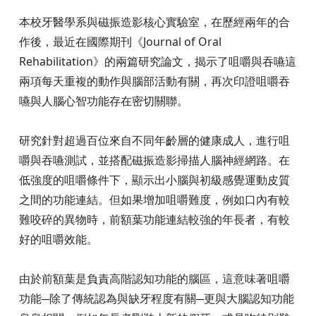
本校牙醫學系與磁振造影核心實驗室，在歷經兩年的合
作後，最近在國際期刊《Journal of Oral
Rehabilitation》的兩篇研究論文，揭示了咀嚼與吞嚥這
兩項每天重複的動作與腦部活動有關，再次印證咀嚼吞
嚥與人腦心智功能存在密切關聯。
研究針對超過百位來自不同年齡層的健康成人，進行咀
嚼與吞嚥測試，並搭配磁振造影掃描人腦神經網路。在
低強度的咀嚼條件下，顯示出小腦與初級感覺運動皮質
之間的功能連結。但如果增加咀嚼難度，例如口內有較
難咬碎的異物時，前額葉功能連結較強的年長者，有較
好的咀嚼效能。
由於前額葉是負責高階認知功能的腦區，這意味著咀嚼
功能─除了傳統認為與缺牙程度有關─更與大腦認知功能