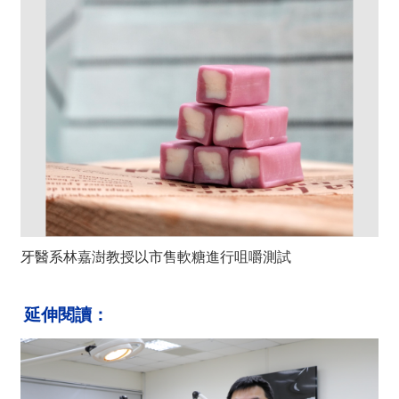
牙醫系林嘉澍教授以市售軟糖進行咀嚼測試
延伸閱讀：