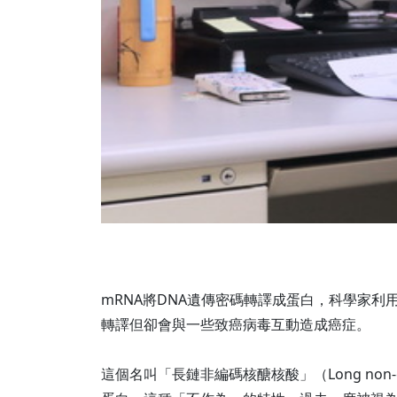
mRNA將DNA遺傳密碼轉譯成蛋白，科學家利
轉譯但卻會與一些致癌病毒互動造成癌症。
這個名叫「長鏈非編碼核醣核酸」（Long non-