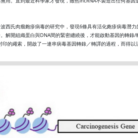
無用。直到最近科學家才發現，雖然lncRNA不製造出任何基
波西氏肉瘤皰疹病毒的研究中，發現6條具有活化皰疹病毒潛力的I
解開組織蛋白與DNA間的緊密纏繞後，才能啟動基因的轉錄/轉
這個封印的繩索，開啟了一連串病毒基因轉錄／轉譯的過程，而得以