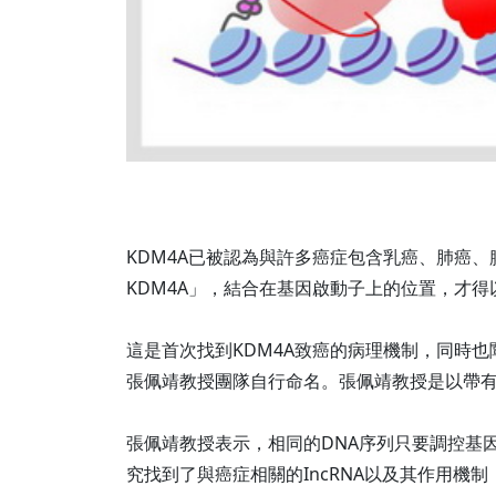
KDM4A已被認為與許多癌症包含乳癌、肺癌、腸
KDM4A」，結合在基因啟動子上的位置，才
這是首次找到KDM4A致癌的病理機制，同時也闡述
張佩靖教授團隊自行命名。張佩靖教授是以帶有
張佩靖教授表示，相同的DNA序列只要調控基
究找到了與癌症相關的IncRNA以及其作用