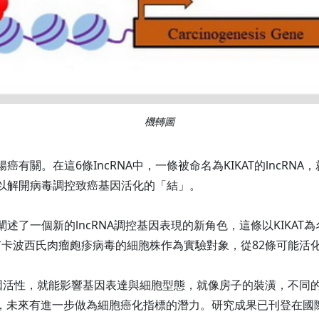
機轉圖
癌有關。在這6條IncRNA中，一條被命名為KIKAT的lncR
得以解開病毒調控致癌基因活化的「結」。
了一個新的lncRNA調控基因表現的新角色，這條以KIKAT為名的I
卡波西氏肉瘤皰疹病毒的細胞株作為實驗對象，從82條可能活化皰
因活性，就能影響基因表達與細胞型態，就像房子的裝潢，不同
機制，未來有進一步做為細胞癌化指標的潛力。研究成果已刊登在