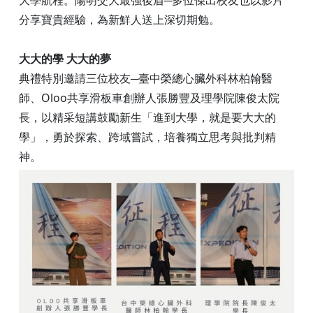
分享寶貴經驗，為新鮮人送上深切期勉。
大大的學 大大的夢
典禮特別邀請三位校友─臺中榮總心臟外科林柏翰醫
師、Oloo共享滑板車創辦人張勝豐及理學院陳俊太院
長，以精采短講鼓勵新生「進到大學，就是要大大的
學」，勇於探索、跨域嘗試，培養獨立思考與批判精
神。