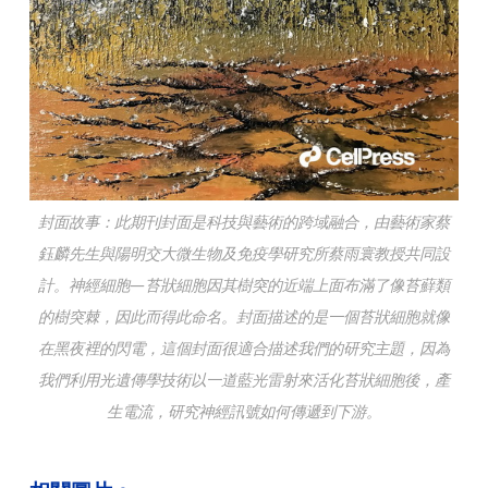
封面故事：此期刊封面是科技與藝術的跨域融合，由藝術家蔡
鈺麟先生與陽明交大微生物及免疫學研究所蔡雨寰教授共同設
計。神經細胞—苔狀細胞因其樹突的近端上面布滿了像苔蘚類
的樹突棘，因此而得此命名。封面描述的是一個苔狀細胞就像
在黑夜裡的閃電，這個封面很適合描述我們的研究主題，因為
我們利用光遺傳學技術以一道藍光雷射來活化苔狀細胞後，產
生電流，研究神經訊號如何傳遞到下游。