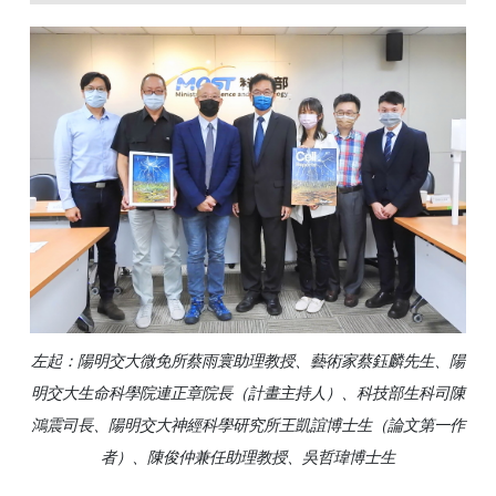
左起：陽明交大微免所蔡雨寰助理教授、藝術家蔡鈺麟先生、陽
明交大生命科學院連正章院長（計畫主持人）、科技部生科司陳
鴻震司長、陽明交大神經科學研究所王凱誼博士生（論文第一作
者）、陳俊仲兼任助理教授、吳哲瑋博士生