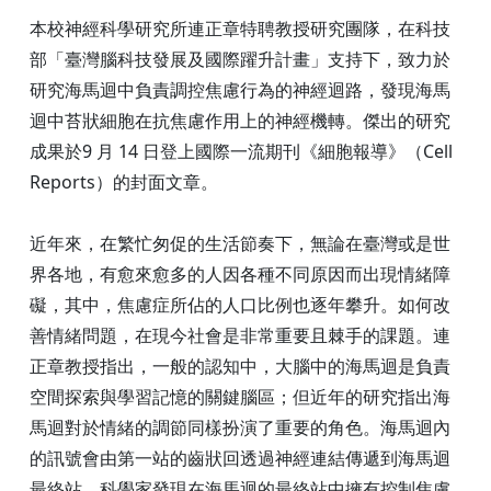
本校神經科學研究所連正章特聘教授研究團隊，在科技
部「臺灣腦科技發展及國際躍升計畫」支持下，致力於
研究海馬迴中負責調控焦慮行為的神經迴路，發現海馬
迴中苔狀細胞在抗焦慮作用上的神經機轉。傑出的研究
成果於9 月 14 日登上國際一流期刊《細胞報導》（Cell
Reports）的封面文章。
近年來，在繁忙匆促的生活節奏下，無論在臺灣或是世
界各地，有愈來愈多的人因各種不同原因而出現情緒障
礙，其中，焦慮症所佔的人口比例也逐年攀升。如何改
善情緒問題，在現今社會是非常重要且棘手的課題。連
正章教授指出，一般的認知中，大腦中的海馬迴是負責
空間探索與學習記憶的關鍵腦區；但近年的研究指出海
馬迴對於情緒的調節同樣扮演了重要的角色。海馬迴內
的訊號會由第一站的齒狀回透過神經連結傳遞到海馬迴
最終站。科學家發現在海馬迴的最終站中擁有控制焦慮