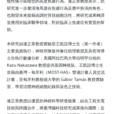
慢性痛小鼠模型的高度焦慮行為。連正章教授表示，此
研究進一步釐清海馬迴在焦慮行為反應中扮演的角色，
也期望未來能藉由調控苔狀細胞活性，將研究成果轉譯
並應用於臨床醫學領域，對於臨床上焦慮症有實質的幫
助。
本研究由連正章教授實驗室王凱誼博士生（第一作者）
主要負責執行；神研所陳俊仲兼任助理教授及吳哲瑋博
士生執行數據分析；美國阿拉巴馬大學伯明罕分校的
Kazu Nakazawa 教授提供基因轉殖鼠。王凱誼博士生
並藉由臺灣－匈牙利（MOST-HAS）雙邊計畫人員交流
計畫，至匈牙利賽格德大學的 Gábor Tamás 教授實驗
室，學習活體神經細胞紀錄與染色之技術。
連正章教授以優質的神經科學研發能量，結合工程光電
技術與跨國合作，將臺灣腦科技研究成果推向國際；近