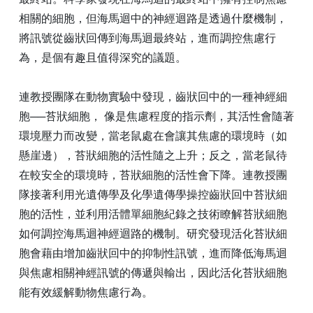
相關的細胞，但海馬迴中的神經迴路是透過什麼機制，
將訊號從齒狀回傳到海馬迴最終站，進而調控焦慮行
為，是個有趣且值得深究的議題。
連教授團隊在動物實驗中發現，齒狀回中的一種神經細
胞──苔狀細胞， 像是焦慮程度的指示劑，其活性會隨著
環境壓力而改變，當老鼠處在會讓其焦慮的環境時（如
懸崖邊），苔狀細胞的活性隨之上升；反之，當老鼠待
在較安全的環境時，苔狀細胞的活性會下降。連教授團
隊接著利用光遺傳學及化學遺傳學操控齒狀回中苔狀細
胞的活性，並利用活體單細胞紀錄之技術瞭解苔狀細胞
如何調控海馬迴神經迴路的機制。研究發現活化苔狀細
胞會藉由增加齒狀回中的抑制性訊號，進而降低海馬迴
與焦慮相關神經訊號的傳遞與輸出，因此活化苔狀細胞
能有效緩解動物焦慮行為。