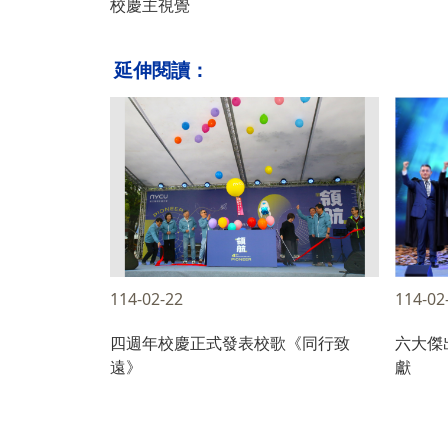
校慶主視覺
延伸閱讀：
114-02-22
114-02
四週年校慶正式發表校歌《同行致
六大傑
遠》
獻