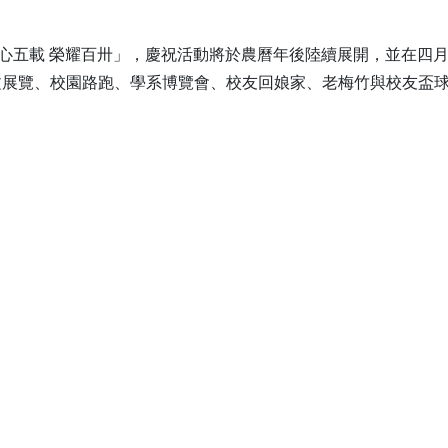
齊心五載 榮耀百卅」，慶祝活動將於農曆年後陸續展開，並在四月
文展覽、校園路跑、學系博覽會、校友回娘家、老梅竹與校友盃