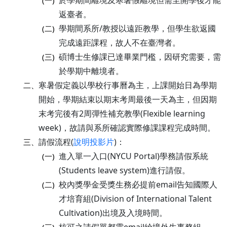
於學期間離境及寒暑假離境但需至開學後才能
(一)
返臺者。
學期間系所/教授以遠距教學，但學生欲返國
(二)
完成遠距課程，故人不在臺灣者。
碩博士生修課已達畢業門檻，因研究需要，需
(三)
於學期中離境者。
寒暑假定義以學校行事曆為主，上課開始日為學期
二、
開始，學期結束以期末考周最後一天為主，但因期
末考完後有2周彈性補充教學(Flexible learning
week)，故請與系所確認實際修課課程完成時間。
請假流程(
說明投影片
)：
三、
進入單一入口(NYCU Portal)學務請假系統
(一)
(Students leave system)進行請假。
校內獎學金受獎生務必提前email告知國際人
(二)
才培育組(Division of International Talent
Cultivation)出境及入境時間。