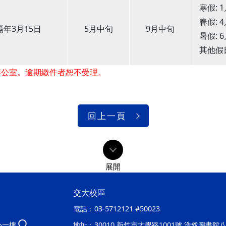
寒假: 
春假: 
 隔年3月15日
5月中旬
9月中旬
暑假: 
其他假
辦公室。逾期繳件者恕不受理。
回上一頁
交大校區
電話：
03-5712121 #50023
心一樓
地址：
30010 新竹市大學路1001號 浩然圖書館