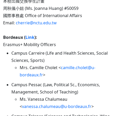
本校出國交換學生計畫
周秋儀小姐 (Ms. Joanna Huang) #50059
國際事務處 Office of International Affairs
Email:
cherrie@nctu.edu.tw
Bordeaux (
Link
):
Erasmus+ Mobility Officers
Campus Carreire (Life and Health Sciences, Social
Sciences, Sports)
Mrs. Camille Cholet <
camille.cholet@u-
bordeaux.fr
>
Campus Pessac (Law, Political Sc., Economics,
Management, School of Teaching)
Ms. Vanessa Chalumeau
<
vanessa.chalumeau@u-bordeaux.fr
>