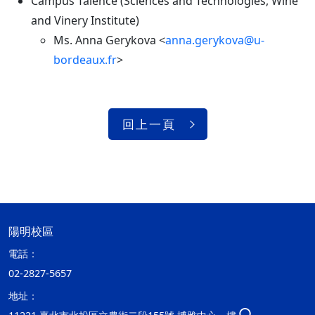
Campus Talence (Sciences and Technologies, Wine
and Vinery Institute)
Ms. Anna Gerykova <
anna.gerykova@u-
bordeaux.fr
>
回上一頁
陽明校區
電話：
02-2827-5657
地址：