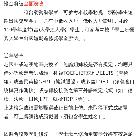
證金將被
全額沒收
。
二、符合弱勢助學者，可參考本校學務處「弱勢學生短
期出國獎學金」。具有中低收入戶、低收入戶證明，且於
110學年度前(含)入學之大學部學生，可參考本校「學士班優
秀入學生出國短期進修獎學金辦法」。
近年變革：
赴國外或港澳地區交換者，無論姐妹校是否有規定，均應具
備外語檢定考試成績：托福TOEFL iBT或雅思IELTS（學術
組）或全民英檢GEPT（複試通過）或多益TOEIC（須包含口
說與寫作測驗）或志願校接受之第三外語檢定成績（如：德
檢、法檢、日檢JLPT、韓檢TOPIK等）。
上述檢定成績需於甄選截止日前上傳。未取得正式成績單
者，可上傳網路成績截圖（須包含學生姓名）。
因應合校後學則修改，「學士班已修滿畢業學分經本校選派