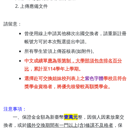
2. 上傳應備文件
請留意：
曾使用線上申請其他梯次出國交換者，請重新註冊
帳號方可於本次甄選提出申請。
所有學生皆須上傳簽核表(如附件)。
中文成績單
應為等第制，大學部須包含排名百分
比
，累計至114學年上學期。
選擇赴可交換姐妹校列表上之
紫色字體
學校且符合
獎學金資格者，將優先核發較高額獎學金。
注意事項：
一、保證金金額為新臺幣
壹萬元
整，因個人因素放棄交
換者，或於
國外交換期間有一門以上(含)修課不及格者
，保