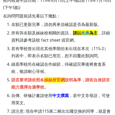
校內甄選申請日期：115年6月1日(上午9點)至115年7月10日
(下午5點)
在詢問問題前請先看以下幾點：
名額已更新完畢，請勿再來信確認是否為最新版。
所有與名額及姊妹校相關的資訊，
請以
此表
為主
，詳細
資料請參考該校 fact sheet 或官網。
若有學校曾出現在其他學期但未出現在本次（115-2）
列表中，即表示名額已用完，恕不回覆此類詢問。
綠底學校尚在確認合作細節，待確認完畢後將會進系
統，敬請耐心等候。
語言要求請依照各
姊妹校官網
說明為準，請依自身語言
能力選擇合適學校。
自傳、研修計畫請使用
中文撰寫
，若中文非母語，可使
用英文。
請注意: 現在申請115第二梯次出國交換的同學，就是會