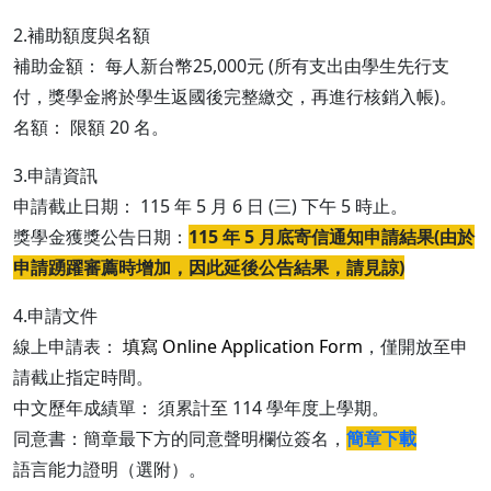
2.補助額度與名額
補助金額： 每人新台幣25,000元 (所有支出由學生先行支
付，獎學金將於學生返國後完整繳交，再進行核銷入帳)。
名額： 限額 20 名。
3.申請資訊
申請截止日期： 115 年 5 月 6 日 (三) 下午 5 時止。
獎學金獲獎公告日期：
115 年 5 月底寄信通知申請結果(由於
申請踴躍審薦時增加，因此延後公告結果，請見諒)
4.申請文件
線上申請表：
填寫
Online Application Form
，僅開放至申
請截止指定時間。
中文歷年成績單： 須累計至 114 學年度上學期。
同意書：簡章最下方的同意聲明欄位簽名，
簡章下載
語言能力證明（選附）。