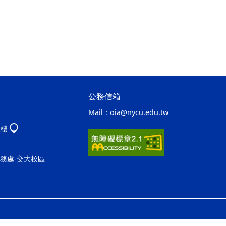
公務信箱
Mail：
oia@nycu.edu.tw
八樓
事務處-交大校區
ap2