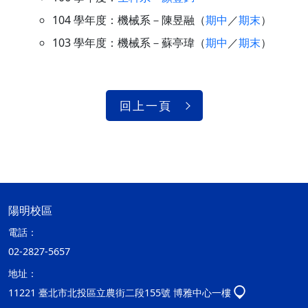
104 學年度：機械系－陳昱融（
期中
／
期末
）
103 學年度：機械系－蘇亭瑋（
期中
／
期末
）
回上一頁
陽明校區
電話：
02-2827-5657
地址：
11221 臺北市北投區立農街二段155號 博雅中心一樓