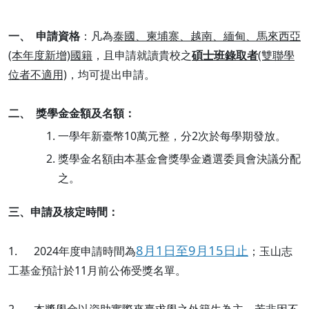
一、 申請資格
：凡為
泰國、柬埔寨、越南、緬甸、馬來西亞
(本年度新增)國籍
，且申請就讀貴校之
碩士班錄取者
(雙聯學
位者不適用)
，均可提出申請。
二、 獎學金金額及名額：
一學年新臺幣10萬元整，分2次於每學期發放。
獎學金名額由本基金會獎學金遴選委員會決議分配
之。
三、申請及核定時間：
8月1日至9月15日止
1. 2024年度申請時間為
；玉山志
工基金預計於11月前公佈受獎名單。