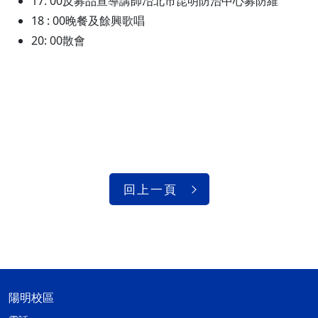
17: 00反募品宣導講師冶北市昆明防治中心募防維
18 : 00晚餐及餘興歌唱
20: 00散會
回上一頁
陽明校區